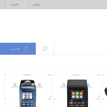
0
آیتم ها