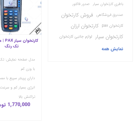
علامت‌گذاری شده اند ،
باطری کارتخوان سیار
صدور فاکتور
می‌باشد
فروش کارتخوان
صندوق فروشگاهی
کارتخوان ارزان
کارتخوان pax
کارتخوان سیار
لوازم جانبی کارتخوان
تک رنگ
نمایش همه
مدل صفحه نمایش: تک
با وزن کم
دارای پرینتر سریع با مص
انرژی بسیار کم و سرعت
تراکنش بالا
1,770,000 تومان
دستگاهی مقرون به صر
که به 3 حساب بانکی
گردد
این محصول به صورت ریف