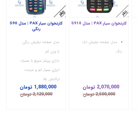
کارتخوان سیار PAX | مدل S910
کارتخوان سیار PAX | مدل S90
رنگی
مدل صفحه نمایش تک
مدل صفحه نمایش رنگی
رنگ
با وزن کم
دارای پرینتر سریع با مصرف
انرژی بسیار کم و سرعت
تراکنش بالا
2,070,000 تومان
1,880,000 تومان
دستگاهی مقرون به صرفه است
2,500,000 تومان
2,120,000 تومان
که به 3 حساب بانکی متصل می
گردد
این محصول به صورت ریفر ارائه
می‌گردد.