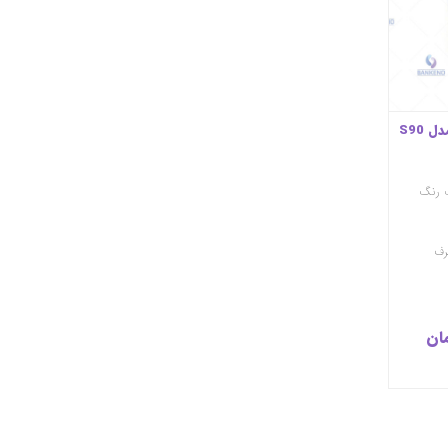
 الزامی
) این پایانه قابلیت اتصال به
صندوق فروشگاه جهت دریافت
مبلغ را نیز داراست.
کارتخوان سیار PAX | مدل S90
 رنگ
رف
فه است
 متصل می
ر ارائه