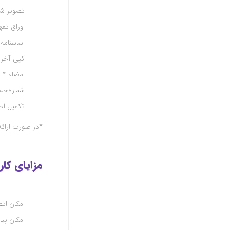
تصویر شن
اوراق تعه
اساسنامه
کپی آخری
امضاء ۴ برگ قرارداد دستگاه
شماره‌حس
تکمیل اط
*
در صورت ارائه
مزایای کا
امکان اتص
امکان پیا