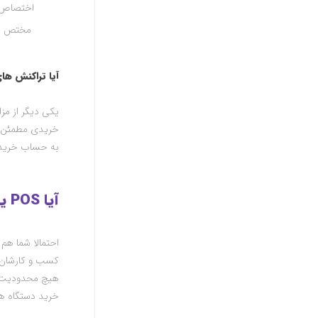
اختصاص د
‌
مختص نم
آیا تراکنش ها
یکی دیگر از مز
خریدی مطمئن را
به حساب خریدار
آیا POS یا دستگاه کارتخوان به هر کسی تعلق می گیرد؟
احتمالا شما هم
کسب و کارشان ب
هیچ محدودیت ق
خرید دستگاه ها