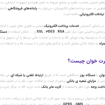
ارهای امنیتی مناسب، علاوه بر صنایع مربوط به تلفن همراه و تجهیزات ارتباطی، ب
فناوری در حوزه پرداخت‌های الکترونیکی، می‌توان به
پایانه‌های فروشگاهی
با متد
تبادلات الکترونیکی
داشته است.
 در راستای گسترش
خدمات پرداخت الکترونیک
مبتنی بر فناوری های نوین با ایجا
تباطی و امنیتی مورد نیاز نظیر
RSA
،
۳DES
،
SSL
و … ، امکان استفاده از
دستگا
ت تا بدینوسیله روند فروش کالا و خدمات و تبادلات مالی مرتبط با آن تسهیل و تس
راه
به شبکه بانکی متصل شده و تراکنش‌های لازم را با سرعت بالا و با استفاده از
س
ارت خوان چیست؟
وان
یا
دستگاه پوز
دستگاهی است که از طریق
ارتباط تلفنی یا شبکه ای
می تواند
وعی از
مزایای شعبه ی بانکی
برخوردار است. و امکانات مورد نظر را در اختیار مشتر
داخت وجه
مورد نظر با استفاده از
کارت عابر بانک
بابت خرید کالا در مراکز خرید و
دستگاه کارت‌خوان بی‌سیم و یک عدد سیم‌ کارت که توانایی ارسال و دریافت داده از
ه از سرویس‌های
GMS
و
GPRS
دسترسی پیدا نمود. به این شیوه پذیرنده بدون نی