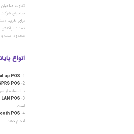
تفاوت صاحبان 
صاحبان شرکت ها
برای خرید دستگ
تعداد تراکنش ش
محدود است و هز
انواع پایا
al
-
up POS
1-
GPRS POS
2-
با استفاده از 
3-
LAN POS
:
است.
tooth
POS
4-
انجام دهد.